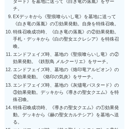
タード》を墓地に送って《白き竜の落胤》をサー
チ。
EXデッキから《聖痕喰らいし竜》を墓地に送って
《白き竜の落胤》の①効果発動。自身を特殊召喚。
特殊召喚成功時、《白き竜の落胤》の②効果発動。
手札・デッキから《白の聖女エクレシア》を特殊召
喚。
エンドフェイズ時、墓地の《聖痕喰らいし竜》の②
効果発動。《鉄獣鳥 メルクーリエ》をサーチ。
エンドフェイズ時、墓地の《烙印竜アルビオン》の
②効果発動。《烙印の気炎》をサーチ。
エンドフェイズ時、墓地の《灰燼竜バスタード》の
③効果発動。デッキから《導きの聖女クエム》を特
殊召喚。
特殊召喚成功時、《導きの聖女クエム》の①効果発
動。デッキから《赫の聖女カルテシア》を墓地へ送
る。