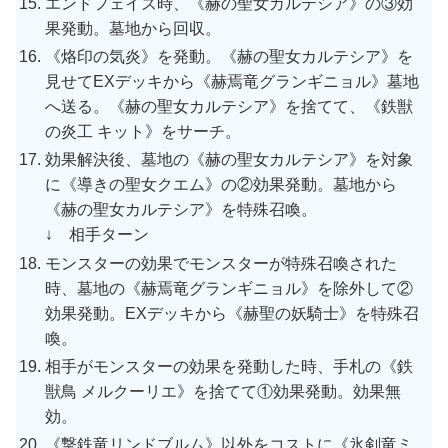
エンドフェイズ時、《赫の聖女カルテシア》の③効
果発動。墓地から回収。
《烙印の気炎》を発動。《赫の聖女カルテシア》を
見せてEXデッキから《赫焉竜グランギニョル》墓地
へ送る。《赫の聖女カルテシア》を捨てて、《鉄獣
の炎工 キット》をサーチ。
効果解決後、墓地の《赫の聖女カルテシア》を対象
に《導きの聖女クエム》の②効果発動。墓地から
《赫の聖女カルテシア》を特殊召喚。
↓ 相手ターン
モンスターの効果でモンスターが特殊召喚された
時、墓地の《赫焉竜グランギニョル》を除外して②
効果発動。EXデッキから《赫聖の妖騎士》を特殊召
喚。
相手がモンスターの効果を発動した時、手札の《鉄
獣鳥 メルクーリエ》を捨てて①効果発動。効果無
効。
《撃鉄竜リンドブルム》以外をコストに《氷剣竜ミ