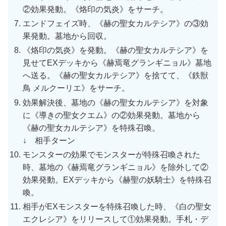
②効果発動。《烙印の気炎》をサーチ。
エンドフェイズ時、《赫の聖女カルテシア》の③効
果発動。墓地から回収。
《烙印の気炎》を発動。《赫の聖女カルテシア》を
見せてEXデッキから《赫焉竜グランギニョル》墓地
へ送る。《赫の聖女カルテシア》を捨てて、《鉄獣
鳥 メルクーリエ》をサーチ。
効果解決後、墓地の《赫の聖女カルテシア》を対象
に《導きの聖女クエム》の②効果発動。墓地から
《赫の聖女カルテシア》を特殊召喚。
↓ 相手ターン
モンスターの効果でモンスターが特殊召喚された
時、墓地の《赫焉竜グランギニョル》を除外して②
効果発動。EXデッキから《赫聖の妖騎士》を特殊召
喚。
相手がEXモンスターを特殊召喚した時、《白の聖女
エクレシア》をリリースして①効果発動。手札・デ