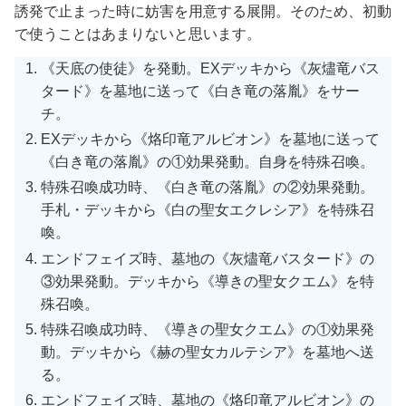
誘発で止まった時に妨害を用意する展開。そのため、初動
で使うことはあまりないと思います。
《天底の使徒》を発動。EXデッキから《灰燼竜バス
タード》を墓地に送って《白き竜の落胤》をサー
チ。
EXデッキから《烙印竜アルビオン》を墓地に送って
《白き竜の落胤》の①効果発動。自身を特殊召喚。
特殊召喚成功時、《白き竜の落胤》の②効果発動。
手札・デッキから《白の聖女エクレシア》を特殊召
喚。
エンドフェイズ時、墓地の《灰燼竜バスタード》の
③効果発動。デッキから《導きの聖女クエム》を特
殊召喚。
特殊召喚成功時、《導きの聖女クエム》の①効果発
動。デッキから《赫の聖女カルテシア》を墓地へ送
る。
エンドフェイズ時、墓地の《烙印竜アルビオン》の