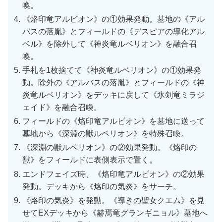
喚。
《烙印竜アルビオン》の①効果発動。墓地の《アル
バスの落胤》とフィールドの《デスピアの導化アル
ベル》を除外して《神炎竜ルベリオン》を融合召
喚。
手札を1枚捨てて《神炎竜ルベリオン》の①効果発
動。除外の《アルバスの落胤》とフィールドの《神
炎竜ルベリオン》をデッキに戻して《氷剣竜ミラジ
ェイド》を融合召喚。
フィールドの《烙印竜アルビオン》を墓地に送って
墓地から《深淵の獣ルベリオン》を特殊召喚。
《深淵の獣ルベリオン》の②効果発動。《烙印の
獣》をフィールドに表側表示で置く。
エンドフェイズ時、《烙印竜アルビオン》の②効果
発動。デッキから《烙印の気炎》をサーチ。
《烙印の気炎》を発動。《導きの聖女クエム》を見
せてEXデッキから《赫焉竜グランギニョル》墓地へ