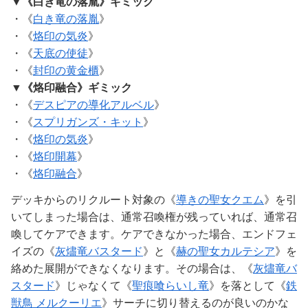
▼《白き竜の落胤》ギミック
・《
白き竜の落胤
》
・《
烙印の気炎
》
・《
天底の使徒
》
・《
封印の黄金櫃
》
▼《烙印融合》ギミック
・《
デスピアの導化アルベル
》
・《
スプリガンズ・キット
》
・《
烙印の気炎
》
・《
烙印開幕
》
・《
烙印融合
》
デッキからのリクルート対象の《
導きの聖女クエム
》を引
いてしまった場合は、通常召喚権が残っていれば、通常召
喚してケアできます。ケアできなかった場合、エンドフェ
イズの《
灰燼竜バスタード
》と《
赫の聖女カルテシア
》を
絡めた展開ができなくなります。その場合は、《
灰燼竜バ
スタード
》じゃなくて《
聖痕喰らいし竜
》を落として《
鉄
獣鳥 メルクーリエ
》サーチに切り替えるのが良いのかな