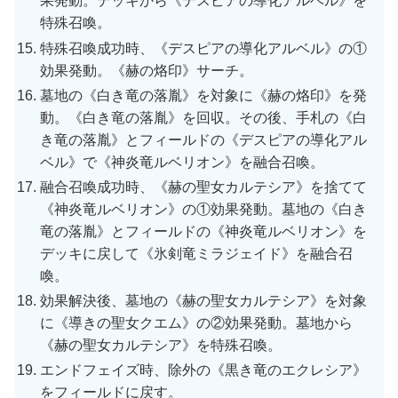
果発動。デッキから《デスピアの導化アルベル》を
特殊召喚。
特殊召喚成功時、《デスピアの導化アルベル》の①
効果発動。《赫の烙印》サーチ。
墓地の《白き竜の落胤》を対象に《赫の烙印》を発
動。《白き竜の落胤》を回収。その後、手札の《白
き竜の落胤》とフィールドの《デスピアの導化アル
ベル》で《神炎竜ルベリオン》を融合召喚。
融合召喚成功時、《赫の聖女カルテシア》を捨てて
《神炎竜ルベリオン》の①効果発動。墓地の《白き
竜の落胤》とフィールドの《神炎竜ルベリオン》を
デッキに戻して《氷剣竜ミラジェイド》を融合召
喚。
効果解決後、墓地の《赫の聖女カルテシア》を対象
に《導きの聖女クエム》の②効果発動。墓地から
《赫の聖女カルテシア》を特殊召喚。
エンドフェイズ時、除外の《黒き竜のエクレシア》
をフィールドに戻す。