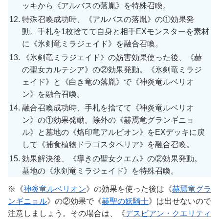
ッキから《アルバスの落胤》を特殊召喚。
特殊召喚成功時、《アルバスの落胤》の①効果発
動。手札を1枚捨てて自身と相手EXモンスターを素材
に《氷剣竜ミラジェイド》を融合召喚。
《氷剣竜ミラジェイド》の妨害効果使った後、《赫
の聖女カルテシア》の②効果発動。《氷剣竜ミラジ
ェイド》と《白き竜の落胤》で《神炎竜ルベリオ
ン》を融合召喚。
融合召喚成功時、手札を捨てて《神炎竜ルベリオ
ン》の①効果発動。除外の《赫焉竜グランギニョ
ル》と墓地の《烙印竜アルビオン》をEXデッキに戻
して《捕食植物ドラゴスタペリア》を融合召喚。
効果解決後、《導きの聖女クエム》の②効果発動。
墓地の《氷剣竜ミラジェイド》を特殊召喚。
※《
神炎竜ルベリオン
》の効果を使った後は《
赫焉竜グラ
ンギニョル
》の②効果で《
赫聖の妖騎士
》は出せないので
注意しましょう。その場合は、《
デスピアン・クエリティ