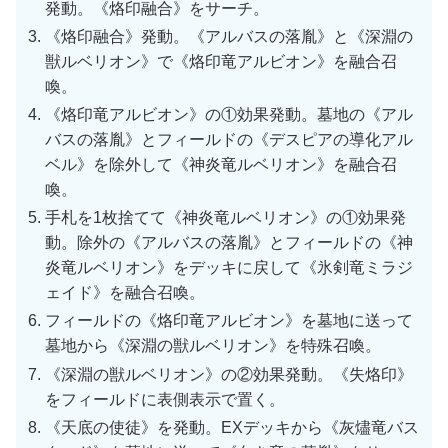
発動。《烙印融合》をサーチ。
《烙印融合》発動。《アルバスの落胤》と《深淵の
獣ルベリオン》で《烙印竜アルビオン》を融合召
喚。
《烙印竜アルビオン》の①効果発動。墓地の《アル
バスの落胤》とフィールドの《デスピアの導化アル
ベル》を除外して《神炎竜ルベリオン》を融合召
喚。
手札を1枚捨てて《神炎竜ルベリオン》の①効果発
動。除外の《アルバスの落胤》とフィールドの《神
炎竜ルベリオン》をデッキに戻して《氷剣竜ミラジ
ェイド》を融合召喚。
フィールドの《烙印竜アルビオン》を墓地に送って
墓地から《深淵の獣ルベリオン》を特殊召喚。
《深淵の獣ルベリオン》の②効果発動。《失烙印》
をフィールドに表側表示で置く。
《天底の使徒》を発動。EXデッキから《灰燼竜バス