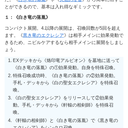
とができるので、基本は入れ得なギミックです。
１：《白き竜の落胤》
コンパクト展開。4.以降の展開は、召喚回数が5回を超え
ます。《
黒き竜のエクレシア
》は相手メインに効果発動で
きるため、ニビルケアするなら相手メインに展開をしまし
ょう。
EXデッキから《烙印竜アルビオン》を墓地に送って
《白き竜の落胤》の①効果発動。自身を特殊召喚。
特殊召喚成功時、《白き竜の落胤》の②効果発動。
手札・デッキから《白の聖女エクレシア》を特殊召
喚。
《白の聖女エクレシア》をリリースして②効果発
動。手札・デッキから《軒轅の相剣師》を特殊召
喚。
《軒轅の相剣師》と《白き竜の落胤》で《黒き竜の
エクレシア》をシンクロ召喚。