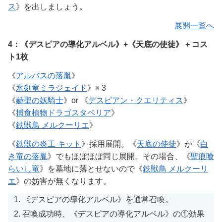
ス
》を出しましょう。
展開一覧へ
4：《デスピアの導化アルベル》+《天底の使徒》 + コス
ト1枚
《
アルバスの落胤
》
《
氷剣竜ミラジェイド
》× 3
《
赫聖の妖騎士
》or 《
デスピアン・クエリティス
》
《
捕食植物ドラゴスタペリア
》
《
鉄獣鳥 メルクーリエ
》
《
鉄獣の炎工 キット
》採用展開。《
天底の使徒
》が《
白
き竜の落胤
》でもほぼほぼ同じ展開。その場合、《
聖痕喰
らいし竜
》を墓地に落とせないので《
鉄獣鳥 メルクーリ
エ
》の妨害が無くなります。
《デスピアの導化アルベル》を通常召喚。
召喚成功時、《デスピアの導化アルベル》の①効果