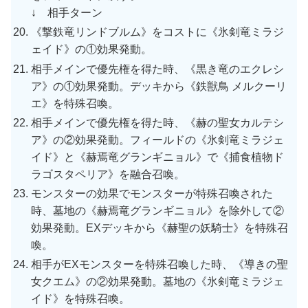
↓ 相手ターン
《撃鉄竜リンドブルム》をコストに《氷剣竜ミラジ
ェイド》の①効果発動。
相手メインで優先権を得た時、《黒き竜のエクレシ
ア》の①効果発動。デッキから《鉄獣鳥 メルクーリ
エ》を特殊召喚。
相手メインで優先権を得た時、《赫の聖女カルテシ
ア》の②効果発動。フィールドの《氷剣竜ミラジェ
イド》と《赫焉竜グランギニョル》で《捕食植物ド
ラゴスタペリア》を融合召喚。
モンスターの効果でモンスターが特殊召喚された
時、墓地の《赫焉竜グランギニョル》を除外して②
効果発動。EXデッキから《赫聖の妖騎士》を特殊召
喚。
相手がEXモンスターを特殊召喚した時、《導きの聖
女クエム》の②効果発動。墓地の《氷剣竜ミラジェ
イド》を特殊召喚。