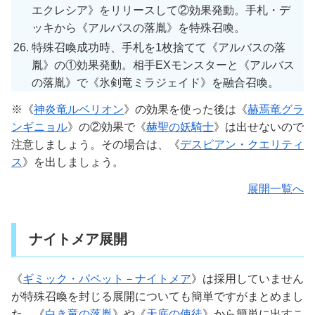
エクレシア》をリリースして②効果発動。手札・デ
ッキから《アルバスの落胤》を特殊召喚。
特殊召喚成功時、手札を1枚捨てて《アルバスの落
胤》の①効果発動。相手EXモンスターと《アルバス
の落胤》で《氷剣竜ミラジェイド》を融合召喚。
※《
神炎竜ルベリオン
》の効果を使った後は《
赫焉竜グラ
ンギニョル
》の②効果で《
赫聖の妖騎士
》は出せないので
注意しましょう。その場合は、《
デスピアン・クエリティ
ス
》を出しましょう。
展開一覧へ
ナイトメア展開
《
ギミック・パペット－ナイトメア
》は採用していません
が特殊召喚を封じる展開についても簡単ですがまとめまし
た。《
白き竜の落胤
》や《
天底の使徒
》から簡単に出すこ