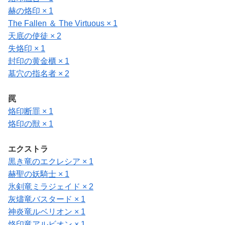
赫の烙印 × 1
The Fallen ＆ The Virtuous × 1
天底の使徒 × 2
失烙印 × 1
封印の黄金櫃 × 1
墓穴の指名者 × 2
罠
烙印断罪 × 1
烙印の獣 × 1
エクストラ
黒き竜のエクレシア × 1
赫聖の妖騎士 × 1
氷剣竜ミラジェイド × 2
灰燼竜バスタード × 1
神炎竜ルベリオン × 1
烙印竜アルビオン × 1