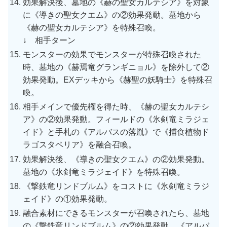
効果解決後、墓地の《赫の聖女カルテシア》を対象
に《導きの聖女クエム》の②効果発動。墓地から
《赫の聖女カルテシア》を特殊召喚。
↓ 相手ターン
モンスターの効果でモンスターが特殊召喚された
時、墓地の《赫焉竜グランギニョル》を除外して②
効果発動。EXデッキから《赫聖の妖騎士》を特殊召
喚。
相手メインで優先権を得た時、《赫の聖女カルテシ
ア》の②効果発動。フィールドの《氷剣竜ミラジェ
イド》と手札の《アルバスの落胤》で《捕食植物ド
ラゴスタペリア》を融合召喚。
効果解決後、《導きの聖女クエム》の②効果発動。
墓地の《氷剣竜ミラジェイド》を特殊召喚。
《撃鉄竜リンドブルム》をコストに《氷剣竜ミラジ
ェイド》の①効果発動。
融合素材にできるモンスターが召喚されたら、墓地
の《撃鉄竜リンドブルム》の②効果発動。《アルバ