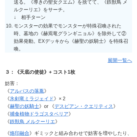
送る。《導きの聖女クエム》を捨てて、《鉄獣鳥 メ
ルクーリエ》をサーチ。
↓ 相手ターン
モンスターの効果でモンスターが特殊召喚された
時、墓地の《赫焉竜グランギニョル》を除外して②
効果発動。EXデッキから《赫聖の妖騎士》を特殊召
喚。
展開一覧へ
３：《天底の使徒》+ コスト1枚
妨害：
《
アルバスの落胤
》
《
氷剣竜ミラジェイド
》× 2
《
赫聖の妖騎士
》or 《
デスピアン・クエリティス
》
《
捕食植物ドラゴスタペリア
》
《
鉄獣鳥 メルクーリエ
》
《
烙印融合
》ギミックと組み合わせで妨害を増やしたり、