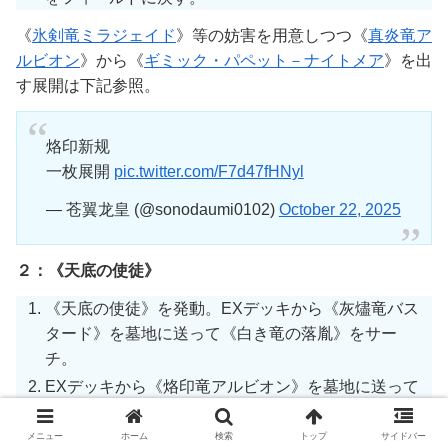
《
氷剣竜ミラジェイド
》等の妨害を用意しつつ《
真炎竜ア
ルビオン
》から《
ギミック・パペット－ナイトメア
》を出
す展開は下記参照。
烙印新规
一枚展開
pic.twitter.com/F7d47fHNyl
— 苍翼龙皇 (@sonodaumi0102)
October 22, 2025
２：《天底の使徒》
《天底の使徒》を発動。EXデッキから《灰燼竜バス
タード》を墓地に送って《白き竜の落胤》をサー
チ。
EXデッキから《烙印竜アルビオン》を墓地に送って
《白き竜の落胤》の①効果発動。自身を特殊召喚。
メニュー
ホーム
検索
トップ
サイドバー
特殊召喚成功時、《白き竜の落胤》の②効果発動。