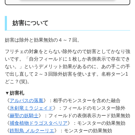
妨害について
妨害は除外と効果無効の４～７回。
フリチェの対象をとらない除外なので妨害としてかなり強
いです。「自分フィールドに１枚しか表側表示で存在でき
ない。」というデメリット効果があるのに、あの手この手
で出し直して２～３回除外妨害を使います。名称ターン1
どこ？(笑)。
▼妨害札
《
アルバスの落胤
》：相手のモンスターを含めた融合
《
氷剣竜ミラジェイド
》：フィールドのモンスター除外
《
赫聖の妖騎士
》：フィールドの表側表示カード効果無効
《
捕食植物ドラゴスタペリア
》：モンスターの効果無効
《
鉄獣鳥 メルクーリエ
》：モンスターの効果無効