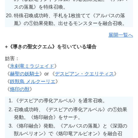
スの落胤》を特殊召喚。
特殊召喚成功時、手札を1枚捨てて《アルバスの落
胤》の①効果発動。出せるモンスターを融合召喚。
展開一覧へ
+《導きの聖女クエム》を引いている場合
妨害：
《
氷剣竜ミラジェイド
》
《
赫聖の妖騎士
》or 《
デスピアン・クエリティス
》
《
鉄獣鳥 メルクーリエ
》
《
烙印の獣
》
《デスピアの導化アルベル》を通常召喚。
召喚成功時、《デスピアの導化アルベル》の①効果
発動。《烙印融合》をサーチ。
《烙印融合》発動。《アルバスの落胤》と《深淵の
獣ルベリオン》で《烙印竜アルビオン》を融合召