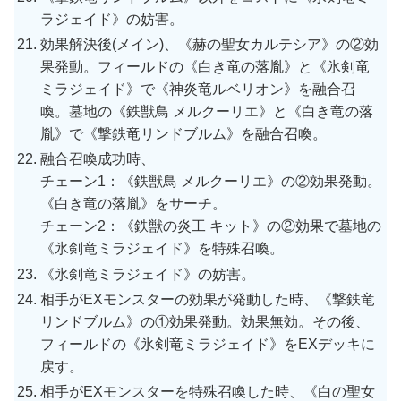
ラジェイド》の妨害。
効果解決後(メイン)、《赫の聖女カルテシア》の②効
果発動。フィールドの《白き竜の落胤》と《氷剣竜
ミラジェイド》で《神炎竜ルベリオン》を融合召
喚。墓地の《鉄獣鳥 メルクーリエ》と《白き竜の落
胤》で《撃鉄竜リンドブルム》を融合召喚。
融合召喚成功時、
チェーン1：《鉄獣鳥 メルクーリエ》の②効果発動。
《白き竜の落胤》をサーチ。
チェーン2：《鉄獣の炎工 キット》の②効果で墓地の
《氷剣竜ミラジェイド》を特殊召喚。
《氷剣竜ミラジェイド》の妨害。
相手がEXモンスターの効果が発動した時、《撃鉄竜
リンドブルム》の①効果発動。効果無効。その後、
フィールドの《氷剣竜ミラジェイド》をEXデッキに
戻す。
相手がEXモンスターを特殊召喚した時、《白の聖女