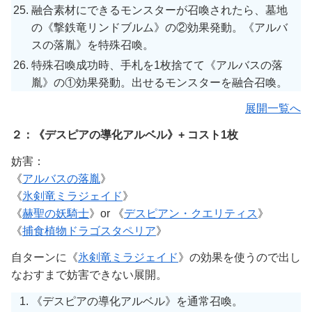
融合素材にできるモンスターが召喚されたら、墓地
の《撃鉄竜リンドブルム》の②効果発動。《アルバ
スの落胤》を特殊召喚。
特殊召喚成功時、手札を1枚捨てて《アルバスの落
胤》の①効果発動。出せるモンスターを融合召喚。
展開一覧へ
２：《デスピアの導化アルベル》+ コスト1枚
妨害：
《
アルバスの落胤
》
《
氷剣竜ミラジェイド
》
《
赫聖の妖騎士
》or 《
デスピアン・クエリティス
》
《
捕食植物ドラゴスタペリア
》
自ターンに《
氷剣竜ミラジェイド
》の効果を使うので出し
なおすまで妨害できない展開。
《デスピアの導化アルベル》を通常召喚。