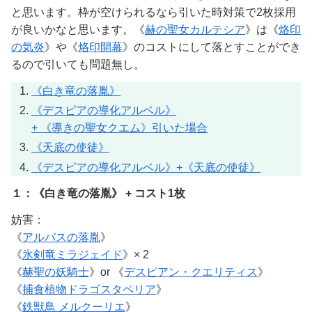
と思います。枠が空けられるなら引いた時対策で2枚採用
が良いかなと思います。《
赫の聖女カルテシア
》は《
烙印
の気炎
》や《
烙印開幕
》のコストにして落とすことができ
るので引いても問題無し。
《白き竜の落胤》
《デスピアの導化アルベル》
+ 《導きの聖女クエム》引いた場合
《天底の使徒》
《デスピアの導化アルベル》+《天底の使徒》
１：《白き竜の落胤》 + コスト1枚
妨害：
《
アルバスの落胤
》
《
氷剣竜ミラジェイド
》× 2
《
赫聖の妖騎士
》or 《
デスピアン・クエリティス
》
《
捕食植物ドラゴスタペリア
》
《
鉄獣鳥 メルクーリエ
》