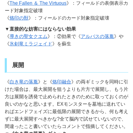
《
The Fallen ＆ The Virtuous
》：フィールドの表側表示カ
ード対象指定破壊
《
烙印の獣
》：フィールドのカード対象指定破壊
▼
直接的な妨害にはならない効果
《
導きの聖女クエム
》：②効果で《
アルバスの落胤
》や
《
氷剣竜ミラジェイド
》を蘇生
展開
《
白き竜の落胤
》と《
烙印融合
》の両ギミックを同時に引
けた場合は、最大展開を狙うよりも片方で展開し、もう片
方は展開を誘発で止められたときのために取っておくのが
良いのかなと思います。EXモンスターを墓地に送れてい
ればエンドフェイズに最低限の展開できるから、何も考え
ずに最大展開すべきかな?全て脳内で試せていないので、
間違ったこと書いていたらコメントで指摘してください。