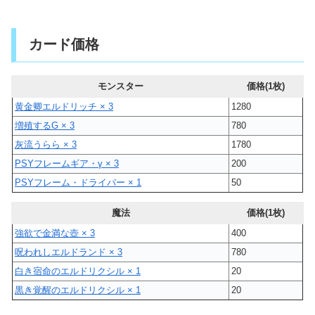
カード価格
モンスター
価格(1枚)
黄金卿エルドリッチ × 3
1280
増殖するG × 3
780
灰流うらら × 3
1780
PSYフレームギア・γ × 3
200
PSYフレーム・ドライバー × 1
50
魔法
価格(1枚)
強欲で金満な壺 × 3
400
呪われしエルドランド × 3
780
白き宿命のエルドリクシル × 1
20
黒き覚醒のエルドリクシル × 1
20