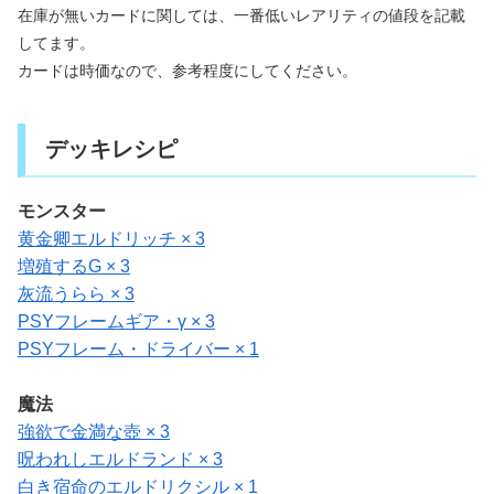
在庫が無いカードに関しては、一番低いレアリティの値段を記載
してます。
カードは時価なので、参考程度にしてください。
デッキレシピ
モンスター
黄金卿エルドリッチ × 3
増殖するG × 3
灰流うらら × 3
PSYフレームギア・γ × 3
PSYフレーム・ドライバー × 1
魔法
強欲で金満な壺 × 3
呪われしエルドランド × 3
白き宿命のエルドリクシル × 1