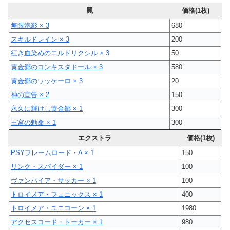
罠
価格(1枚)
無限泡影 × 3
680
スキルドレイン × 3
200
紅き血染めのエルドリクシル × 3
50
黄金郷のコンキスタドール × 3
580
黄金郷のワッケーロ × 3
20
神の宣告 × 2
150
永久に輝けし黄金郷 × 1
300
王宮の勅命 × 1
300
エクストラ
価格(1枚)
PSYフレームロード・Λ × 1
150
リンク・スパイダー × 1
100
ヴァンパイア・サッカー × 1
100
トロイメア・フェニックス × 1
400
トロイメア・ユニコーン × 1
1980
アクセスコード・トーカー × 1
980