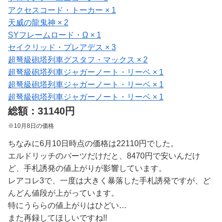
アクセスコード・トーカー × 1
天威の龍鬼神 × 2
SYフレームロード・Ω × 1
セイクリッド・プレアデス × 3
超弩級砲塔列車グスタフ・マックス × 2
超弩級砲塔列車ジャガーノート・リーベ × 1
超弩級砲塔列車ジャガーノート・リーベ × 1
超弩級砲塔列車ジャガーノート・リーベ × 1
総額：31140円
※10月8日の価格
ちなみに6月10日時点の価格は22110円でした。
エルドリッチのパーツだけだと、8470円で安いんだけ
ど、手札誘発の値上がりが影響しています。
レアコレ3で、一度は大きく暴落した手札誘発ですが、ど
んどん値段が上がっています。
特にうららの値上がりはひどい…
また再録してほしいですね!!