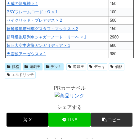
天威の龍鬼神 × 1
150
PSYフレームロード・Ω × 1
100
セイクリッド・プレアデス × 2
500
超弩級砲塔列車グスタフ・マックス × 2
150
超弩級砲塔列車ジャガーノート・リーベ × 1
2980
超巨大空中宮殿ガンガリディア × 1
680
天霆號アーゼウス × 1
980
価格
遊戯王
デッキ
遊戯王
デッキ
価格
エルドリッチ
PRカーナベル
シェアする
X
LINE
コピー