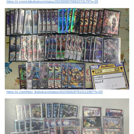
https://x.com/cbikebukuro/status/2023009070081573179?s=20
https://x.com/hbst_ikebukuro/status/2023369287810121987?s=20