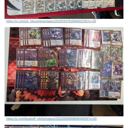
https://x.com/ck_tokushima/status/2022533791894602235?s=20
https://x.com/bookoff_nishio/status/2022596956665844039?s=20