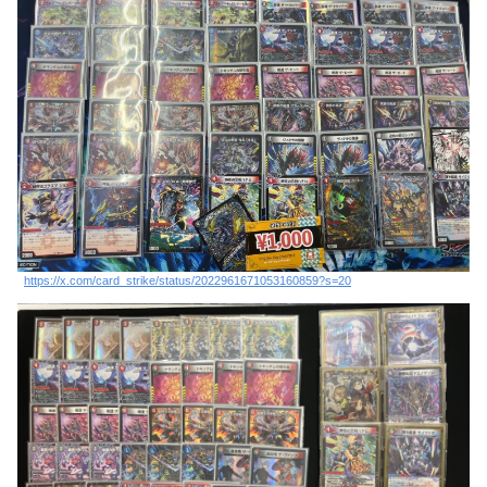
https://x.com/card_strike/status/2022961671053160859?s=20