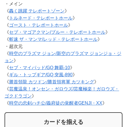
・メイン
《
轟く跳躍 テレポートゾーン
》
《
トルネード・テレポートホール
》
《
ゴースト・テレポートホール
》
《
セブ・マゴアクマン/ブルー・テレポートホール
》
《
斬速 ザ・マンマ/レッド・テレポートホール
》
・超次元
《
時空のプラズマ ジョン/新空のプラズマ ジョンジョ・ジ
ョン
》
《
セブ・マイパッド/GQ 舞覇-10
》
《
ギル・トップギア/GQ 突風-890
》
《
勝首領龍 カツドン/勝首領将軍 カツキング
》
《
芸魔温泉！オンセン・ガロウズ/芸魔極楽！ガロウズ・
ゴクドラゴン
》
《
時空の忠剣ハチ公/義府徒の覚醒者GENJI・XX
》
カードを揃える