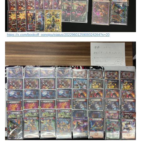
https://x.com/bookoff_oonojou/status/2022960125909324264?s=20