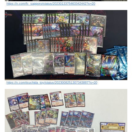
https://x.com/fc_sapporo/status/2023013375463342442?s=20
https://x.com/tsuchida_toy/status/2023008251307343887?s=20