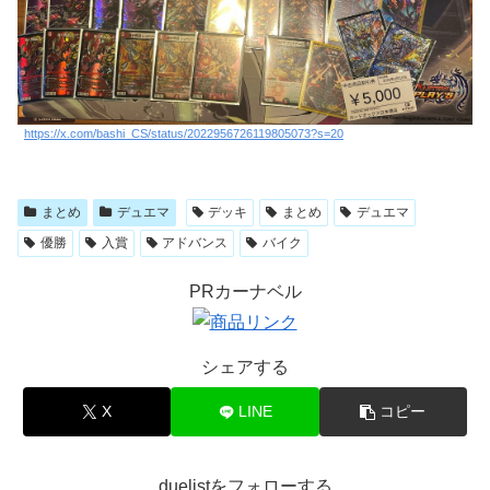
https://x.com/bashi_CS/status/2022956726119805073?s=20
まとめ
デュエマ
デッキ
まとめ
デュエマ
優勝
入賞
アドバンス
バイク
PRカーナベル
シェアする
X
LINE
コピー
duelistをフォローする