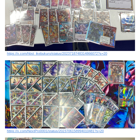
https://x.com/hbst_ikebukuro/status/2023718748314866072?s=20
https://x.com/NextPro0001/status/2023706158994010481?s=20