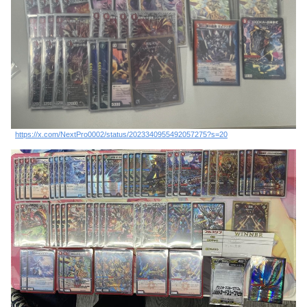
https://x.com/NextPro0002/status/2023340955492057275?s=20