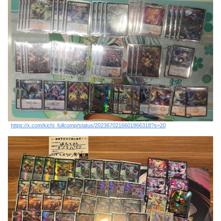
https://x.com/kichi_fullcomp/status/2023670216601866318?s=20