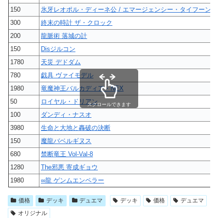
150
氷牙レオポル・ディーネ公 / エマージェンシー・タイフーン
300
終末の時計 ザ・クロック
200
龍脈術 落城の計
150
Disジルコン
1780
天災 デドダム
780
戯具 ヴァイモデル
1980
竜魔神王バルカディア・NEX
50
ロイヤル・ドリアン
スクロールできます
100
ダンディ・ナスオ
3980
生命と大地と轟破の決断
150
魔龍バベルギヌス
680
禁断竜王 Vol-Val-8
1280
The邪悪 寄成ギョウ
1980
∞龍 ゲンムエンペラー
価格
デッキ
デュエマ
デッキ
価格
デュエマ
オリジナル