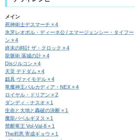
メイン
死神術士デスマーチ × 4
氷牙レオポル・ディーネ公 / エマージェンシー・タイフー
ン × 4
終末の時計 ザ・クロック × 4
龍脈術 落城の計 × 4
Disジルコン × 4
天災 デドダム × 4
戯具 ヴァイモデル × 4
竜魔神王バルカディア・NEX × 4
ロイヤル・ドリアン × 2
ダンディ・ナスオ × 1
生命と大地と轟破の決断 × 1
魔龍バベルギヌス × 1
禁断竜王 Vol-Val-8 × 1
The邪悪 寄成ギョウ × 1