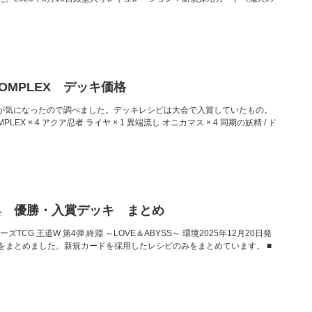
OMPLEX デッキ価格
価格が気になったので調べました。デッキレシピは大会で入賞していたもの。
OMPLEX × 4 アクア忍者 ライヤ × 1 異端流し オニカマス × 4 同期の妖精 / ド
具 優勝・入賞デッキ まとめ
ーズTCG 王道W 第4弾 終淵 ～LOVE＆ABYSS～ 環境2025年12月20日発
をまとめました。新規カードを採用したレシピのみをまとめています。 ■