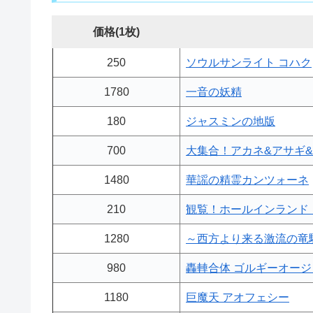
価格(1枚)
250
ソウルサンライト コハク
1780
一音の妖精
180
ジャスミンの地版
700
大集合！アカネ&アサギ
1480
華謡の精霊カンツォーネ
210
観覧！ホールインランド
1280
～西方より来る激流の竜
980
轟䡛合体 ゴルギーオージ
1180
巨魔天 アオフェシー