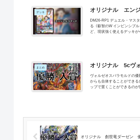
オリジナル エン
デッキ
DM26-RP1 デュエル・マス
る《叡智のW インビンシブ
ど、現状強く使えるデッキが今.
オリジナル 5cヴ
まとめ
ヴォルゼオスバラモルドの優
からも合体することができる
ップで置くことができるのが強
オリジナル 創世竜ダーゼン 