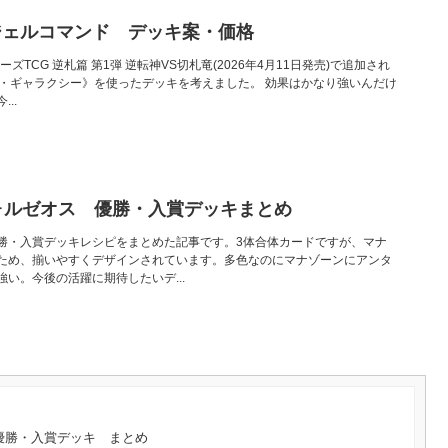
ジェルコマンド デッキ案・価格
ターズTCG 逆札篇 第1弾 逆転神VS切札竜(2026年4月11日発売)で追加され
ル・ギャラクシー》を使ったデッキを考えました。 効果はかなり強いんだけ
..
ォルゼオス 優勝・入賞デッキまとめ
勝・入賞デッキレシピをまとめた記事です。3体合体カードですが、マナ
ため、揃いやすくデザインされています。多色なのにマナゾーンにアンタ
い。今後の活躍に期待したいデ...
優勝・入賞デッキ まとめ