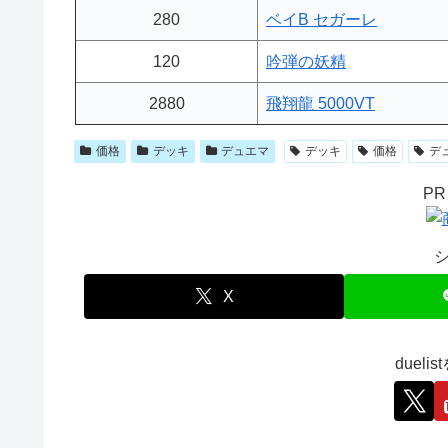
280
ベイB セガーレ
120
吟弾の妖精
2880
飛翔龍 5000VT
価格
デッキ
デュエマ
デッキ
価格
デ
P
X
duel