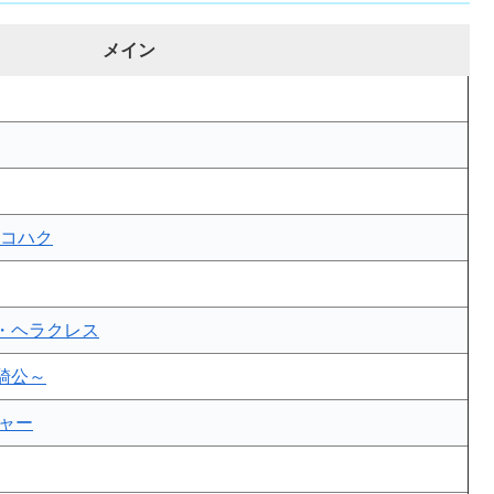
メイン
&コハク
・ヘラクレス
騎公～
ャー