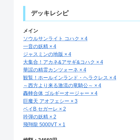
デッキレシピ
メイン
ソウルサンライト コハク × 4
一音の妖精 × 4
ジャスミンの地版 × 4
大集合！アカネ&アサギ&コハク × 4
華謡の精霊カンツォーネ × 4
観覧！ホールインランド・ヘラクレス × 4
～西方より来る激流の竜騎公～ × 4
轟䡛合体 ゴルギーオージャー × 4
巨魔天 アオフェシー × 3
ベイB セガーレ × 2
吟弾の妖精 × 2
飛翔龍 5000VT × 1