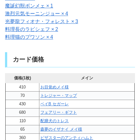
魔誕幻獣ボンメェ × 1
激烈元気モーニンジョー × 4
光夢龍フィオナ・フォレスト × 3
料理長のラビシェフ × 2
料理猫のプワソン × 4
カード価格
価格(1枚)
メイン
410
お目覚めメイ様
70
トレジャー・マップ
430
ベイB セガーレ
680
フェアリー・ギフト
110
配膳犬のトレス
65
森夢のイザナイ メイ様
360
ピザスターのアンティハムト