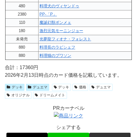
480
料理犬のヴィヤンドゥ
2380
PP-「P」
110
魔誕幻獣ボンメェ
180
激烈元気モーニンジョー
未発売
光夢龍フィオナ・フォレスト
880
料理長のラビシェフ
880
料理猫のプワソン
合計：17360円
2026年2月13日時点のカード価格を記載しています。
デッキ
デュエマ
デッキ
価格
デュエマ
オリジナル
ドリームメイト
PRカーナベル
シェアする