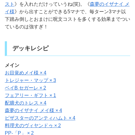
スト
》を入れただけっていうね(笑)。《
森夢のイザナイ メ
イ様
》から出すことができる5マナで、毎ターン3マナ以
下踏み倒しとおまけに呪文コストを多くする効果までつい
ているのは強すぎ！
デッキレシピ
メイン
お目覚めメイ様 × 4
トレジャー・マップ × 3
ベイB セガーレ × 2
フェアリー・ギフト × 1
配膳犬のトレス × 4
森夢のイザナイ メイ様 × 4
ピザスターのアンティハムト × 4
料理犬のヴィヤンドゥ × 2
PP-「P」 × 2