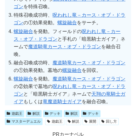
ゴン
を特殊召喚。
特殊召喚成功時、
呪われし竜－カース・オブ・ドラ
ゴン
の①効果発動。
螺旋融合
をサーチ。
螺旋融合
を発動。フィールドの
呪われし竜－カー
ス・オブ・ドラゴン
と手札の「暗黒騎士ガイア」ネ
ームで
魔道騎竜カース・オブ・ドラゴン
を融合召
喚。
融合召喚成功時、
魔道騎竜カース・オブ・ドラゴン
の①効果発動。墓地の
螺旋融合
を回収。
螺旋融合
を発動。
魔道騎竜カース・オブ・ドラゴン
の②効果で墓地の
呪われし竜－カース・オブ・ドラ
ゴン
と「暗黒騎士ガイア」ネームで
天翔の竜騎士ガ
イア
もしくは
竜魔道騎士ガイア
を融合召喚。
遊戯王
解説
デッキ
解説
デッキ
マスターデュエル
遊戯王
解説
展開
回し方
PRカーナベル