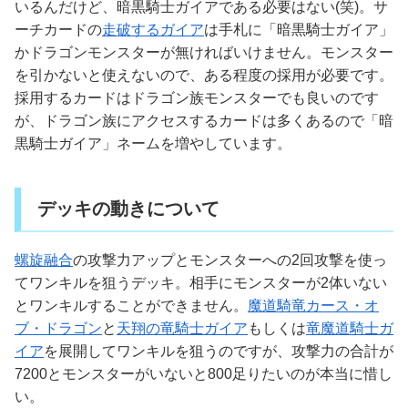
いるんだけど、暗黒騎士ガイアである必要はない(笑)。サ
ーチカードの
走破するガイア
は手札に「暗黒騎士ガイア」
かドラゴンモンスターが無ければいけません。モンスター
を引かないと使えないので、ある程度の採用が必要です。
採用するカードはドラゴン族モンスターでも良いのです
が、ドラゴン族にアクセスするカードは多くあるので「暗
黒騎士ガイア」ネームを増やしています。
デッキの動きについて
螺旋融合
の攻撃力アップとモンスターへの2回攻撃を使っ
てワンキルを狙うデッキ。相手にモンスターが2体いない
とワンキルすることができません。
魔道騎竜カース・オ
ブ・ドラゴン
と
天翔の竜騎士ガイア
もしくは
竜魔道騎士ガ
イア
を展開してワンキルを狙うのですが、攻撃力の合計が
7200とモンスターがいないと800足りたいのが本当に惜し
い。