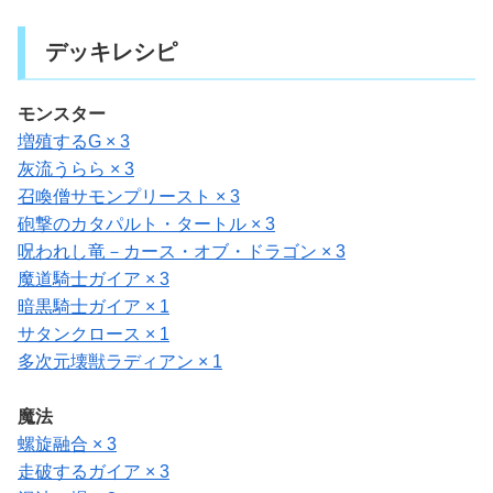
デッキレシピ
モンスター
増殖するG × 3
灰流うらら × 3
召喚僧サモンプリースト × 3
砲撃のカタパルト・タートル × 3
呪われし竜－カース・オブ・ドラゴン × 3
魔道騎士ガイア × 3
暗黒騎士ガイア × 1
サタンクロース × 1
多次元壊獣ラディアン × 1
魔法
螺旋融合 × 3
走破するガイア × 3