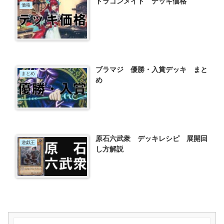
ドラゴンメイド デッキ価格
価格
ブラマジ 優勝・入賞デッキ まと
まとめ
め
原石六武衆 デッキレシピ 展開回
遊戯王
し方解説