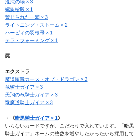
混沌の場 × 3
螺旋槍殺 × 1
禁じられた一滴 × 3
ライトニング・ストーム × 2
ハーピィの羽根帚 × 1
テラ・フォーミング × 1
罠
エクストラ
魔道騎竜カース・オブ・ドラゴン × 3
竜騎士ガイア × 3
天翔の竜騎士ガイア × 3
竜魔道騎士ガイア × 3
・
《
暗黒騎士ガイア × 1
》
いらないカードですが、こだわりで入れています。「暗黒
騎士ガイア」ネームの枚数を増やしたかったから採用して