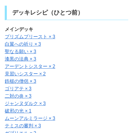
デッキレシピ（ひとつ前）
メインデッキ
プリズムプリースト × 3
白翼への祈り × 3
聖なる願い × 3
漆黒の法典 × 3
アーデントシスター × 2
見習いシスター × 2
鉄槌の僧侶 × 3
ゴリアテ × 3
二対の炎 × 3
ジャンヌダルク × 3
破邪の光 × 1
ムーンアルミラージ × 3
テミスの審判 × 3