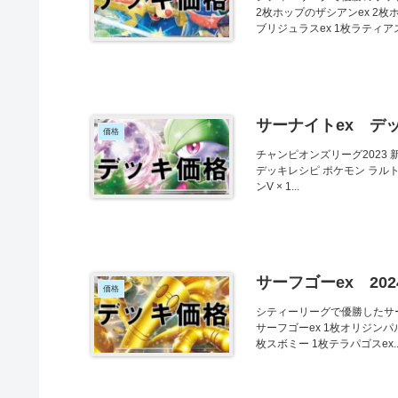
2枚ホップのザシアンex 2枚
ブリジュラスex 1枚ラティアスe
サーナイトex デ
価格
チャンピオンズリーグ2023
デッキレシピ ポケモン ラルトス ×
ンV × 1...
サーフゴーex 20
価格
シティーリーグで優勝したサー
サーフゴーex 1枚オリジンパル
枚スボミー 1枚テラパゴスex..