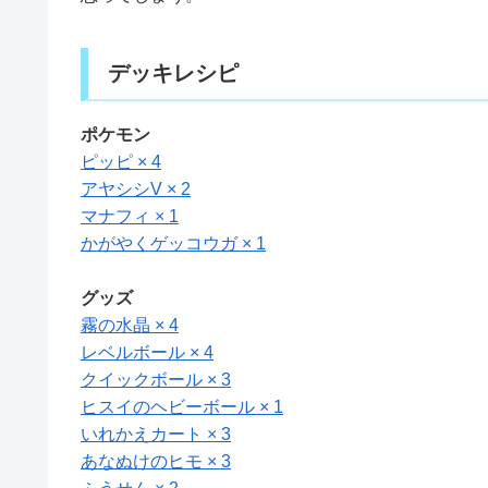
デッキレシピ
ポケモン
ピッピ × 4
アヤシシV × 2
マナフィ × 1
かがやくゲッコウガ × 1
グッズ
霧の水晶 × 4
レベルボール × 4
クイックボール × 3
ヒスイのヘビーボール × 1
いれかえカート × 3
あなぬけのヒモ × 3