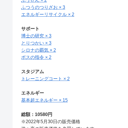
ふうせん × 2
ふつうのつりざお × 3
エネルギーリサイクル × 2
サポート
博士の研究 × 3
とりつかい × 3
シロナの覇気 × 2
ボスの指令 × 2
スタジアム
トレーニングコート × 2
エネルギー
基本超エネルギー × 15
総額：10580円
※2022年5月30日の販売価格