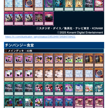
https://x.com/duelsalon_taiyo/status/1951949734584709421