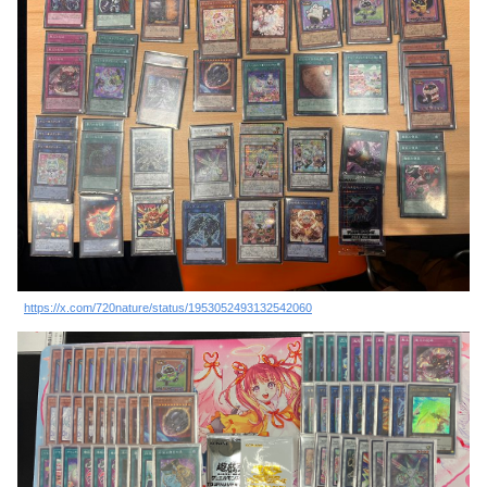
https://x.com/720nature/status/1953052493132542060