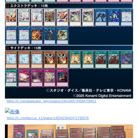
https://x.com/duelsalon_taiyo/status/1951949734584709421
https://x.com/laccus_k1/status/1953423042471735576