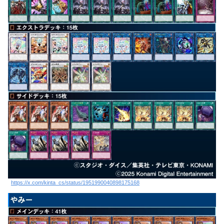
https://x.com/kinta_cs/status/1951990040898175168