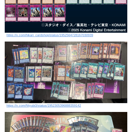
https://x.com/hikari_cardshop/status/1952564728167030939
https://x.com/Ntyubi3/status/1952305396888359142