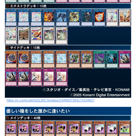
https://x.com/colorful1130CS/status/1949837283173318827