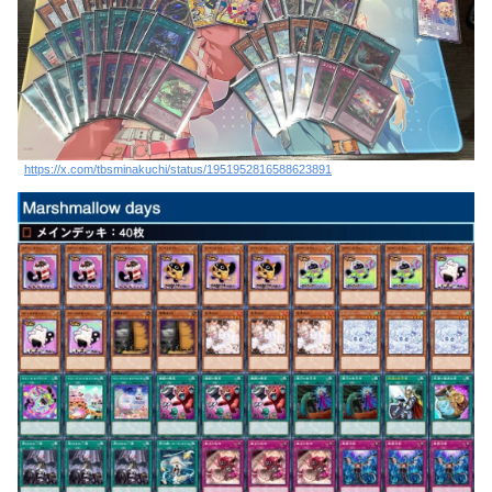
https://x.com/tbsminakuchi/status/1951952816588623891