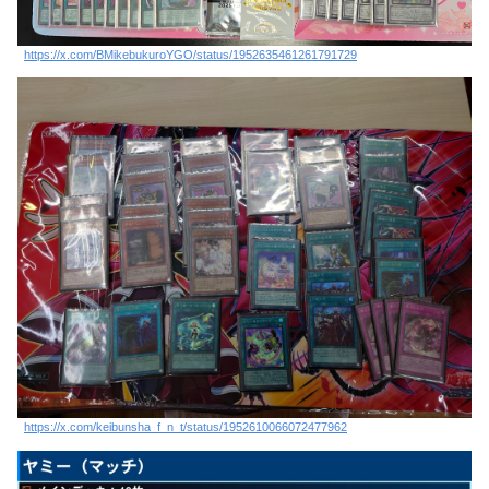
https://x.com/BMikebukuroYGO/status/1952635461261791729
https://x.com/keibunsha_f_n_t/status/1952610066072477962