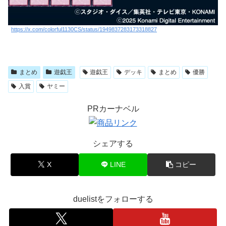
https://x.com/colorful1130CS/status/1949837283173318827
まとめ
遊戯王
遊戯王
デッキ
まとめ
優勝
入賞
ヤミー
PRカーナベル
シェアする
X
LINE
コピー
duelistをフォローする