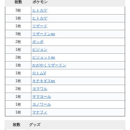
枚数
ポケモン
3枚
ヒトカゲ
1枚
ヒトカゲ
1枚
リザード
3枚
リザードンex
2枚
ポッポ
1枚
ピジョン
2枚
ピジョットex
1枚
かがやくリザードン
1枚
ロトムV
1枚
キチキギスex
2枚
ヨマワル
1枚
サマヨール
1枚
ヨノワール
1枚
マナフィ
枚数
グッズ