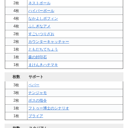
2枚
ネストボール
4枚
ハイパーボール
4枚
なかよしポフィン
4枚
ふしぎなアメ
2枚
すごいつりざお
2枚
カウンターキャッチャー
1枚
ともだちてちょう
1枚
森の封印石
1枚
まけんきハチマキ
枚数
サポート
3枚
ペパー
3枚
ナンジャモ
2枚
ボスの指令
1枚
フトゥー博士のシナリオ
1枚
ブライア