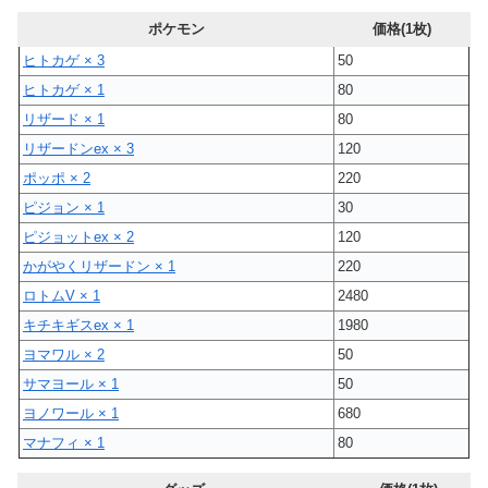
ポケモン
価格(1枚)
ヒトカゲ × 3
50
ヒトカゲ × 1
80
リザード × 1
80
リザードンex × 3
120
ポッポ × 2
220
ピジョン × 1
30
ピジョットex × 2
120
かがやくリザードン × 1
220
ロトムV × 1
2480
キチキギスex × 1
1980
ヨマワル × 2
50
サマヨール × 1
50
ヨノワール × 1
680
マナフィ × 1
80