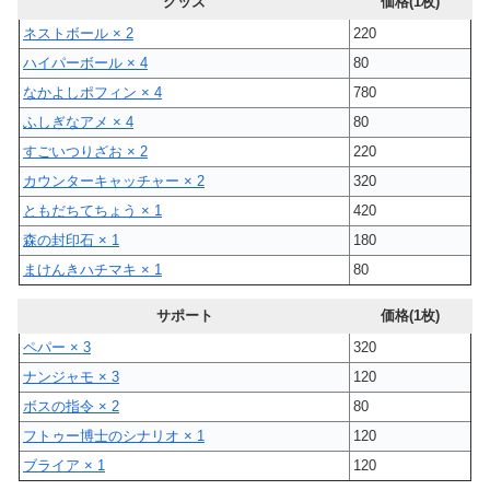
グッズ
価格(1枚)
ネストボール × 2
220
ハイパーボール × 4
80
なかよしポフィン × 4
780
ふしぎなアメ × 4
80
すごいつりざお × 2
220
カウンターキャッチャー × 2
320
ともだちてちょう × 1
420
森の封印石 × 1
180
まけんきハチマキ × 1
80
サポート
価格(1枚)
ペパー × 3
320
ナンジャモ × 3
120
ボスの指令 × 2
80
フトゥー博士のシナリオ × 1
120
ブライア × 1
120