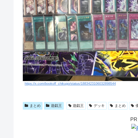
https://x.com/bookoff_chikugo/status/1883423106032898544
まとめ
遊戯王
遊戯王
デッキ
まとめ
P