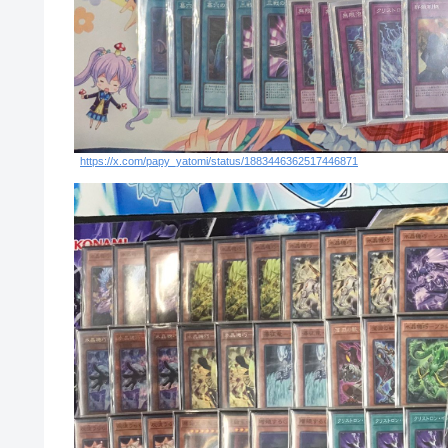
https://x.com/papy_yatomi/status/1883446362517446871