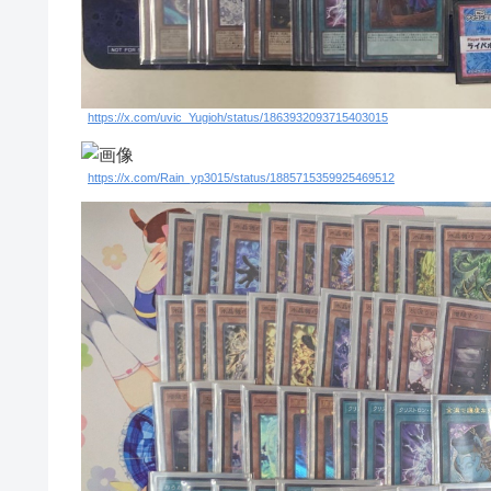
https://x.com/uvic_Yugioh/status/1863932093715403015
https://x.com/Rain_yp3015/status/1885715359925469512