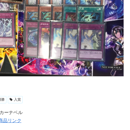
優勝
入賞
Rカーナベル