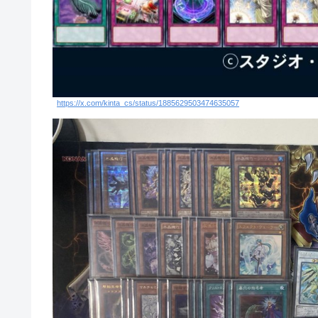
https://x.com/kinta_cs/status/1885629503474635057