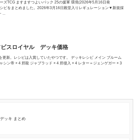
ターズTCG ますますつよいパック 25の援軍 環境(2026年5月16日発
賞レシピをまとめました。2026年3月16日殿堂入りレギュレーション▼新規採
..
アビスロイヤル デッキ価格
を更新。レシピは入賞していたやつです。 デッキレシピ メイン ブルーム
シン帝 × 4 邪龍 ジャブラッド × 4 邪侵入 × 4 レター＝ジェンゲガー × 3
デッキ まとめ