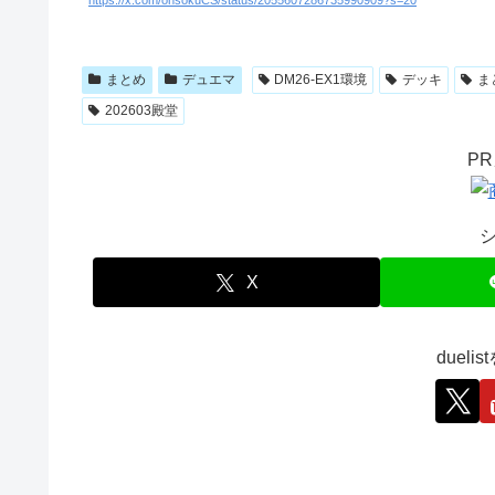
https://x.com/onsokuCS/status/2055607286735990909?s=20
まとめ
デュエマ
DM26-EX1環境
デッキ
ま
202603殿堂
P
X
duel