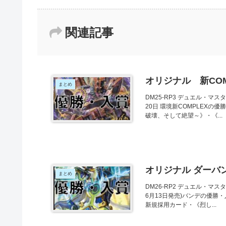
関連記事
オリジナル 新CO
まとめ
DM25-RP3 デュエル・マス
20日 環境新COMPLEX
破壊、そして絶望～》・《...
オリジナル ダーバン
まとめ
DM26-RP2 デュエル・マス
6月13日発売)バンデの優勝
新規採用カード・《烈し...