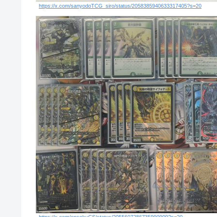
https://x.com/sanyodoTCG_siro/status/2058385940633317405?s=20