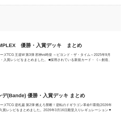
MPLEX 優勝・入賞デッキ まとめ
ターズTCG 王道W 第3弾 邪神vs時皇 ～ビヨンド・ザ・タイム～2025年9月
の優勝・入賞レシピをまとめました。 ■採用されている新規カード・《～創造、
デ(Bande) 優勝・入賞デッキ まとめ
ターズTCG 逆札篇 第2弾 燃えろ禁断！逆転のドギラゴン革命!! 環境(2026年
・入賞レシピをまとめました。2026年3月16日殿堂入りレギュレーション▼