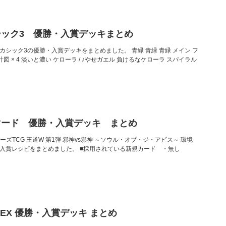
ック3 優勝・入賞デッキまとめ
カシック3の優勝・入賞デッキをまとめました。 青緑 青緑 青緑 メイン フ
計図 × 4 淡いと濃い ケローラ / ♪やせガエル 負けるなケローラ スパイラル
マード 優勝・入賞デッキ まとめ
ターズTCG 王道W 第1弾 邪神vs邪神 ～ソウル・オブ・ジ・アビス～ 環境
優勝・入賞レシピをまとめました。 ■採用されている新規カード ・無し
LEX 優勝・入賞デッキ まとめ