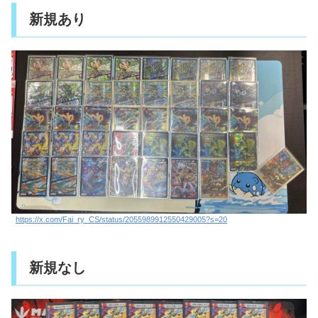
新規あり
https://x.com/Fai_ry_CS/status/2055989912550429005?s=20
新規なし