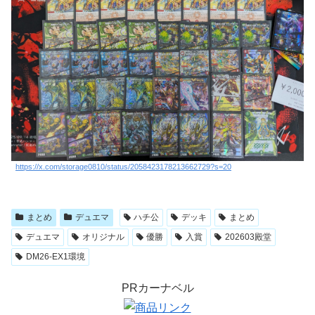
https://x.com/storage0810/status/2058423178213662729?s=20
まとめ
デュエマ
ハチ公
デッキ
まとめ
デュエマ
オリジナル
優勝
入賞
202603殿堂
DM26-EX1環境
PRカーナベル