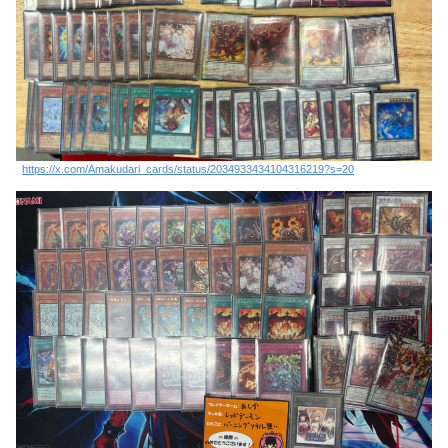
https://x.com/Amakudari_cards/status/2034933434104316219?s=20