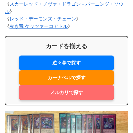
《
スカーレッド・ノヴァ・ドラゴン－バーニング・ソウ
ル
》
《
レッド・デーモンズ・チェーン
》
《
赤き竜 ケッツァーコアトル
》
カードを揃える
遊々亭で探す
カーナベルで探す
メルカリで探す