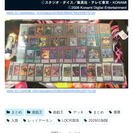
https://x.com/joetsu_ycs/status/2035663689475629380?s=20
https://x.com/stllt_tokyoa/status/2036028045442892287?s=20
まとめ
遊戯王
遊戯王
デッキ
まとめ
優勝
入賞
レッドデーモン
LOCR環境
202601制限