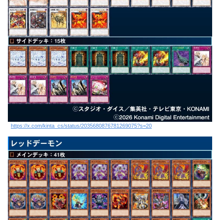
https://x.com/kinta_cs/status/2035680876781269075?s=20