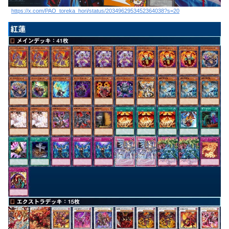
https://x.com/PAO_toreka_hori/status/2034962953452364038?s=20