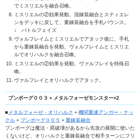
でミスリエルを融合召喚。
ミスリエルの②効果発動。混錬装融合とスティエレ
ンをデッキに戻して、重錬装融合を手札バウンス。
↓ バトルフェイズ
ヴォルフレイムとミスリエルでアタック後に、手札
から重錬装融合を発動。ヴォルフレイムとミスリエ
ルでオリハルクを融合召喚。
ミスリエルの②効果を発動。ヴァルフレイを特殊召
喚。
ヴァルフレイとオリハルクでアタック。
ブンボーグ００３ + メタルフォーゼモンスター×2
■
メタルフォーゼ・オリハルク
+
機関重連アンガー・ナッ
クル
+
ブンボーグ００５
+
重錬装融合
ブンボーグは魔法・罠破壊があるから先攻の展開に使いた
くないけど、オリハルクと重錬装融合で相手ターンにフリ