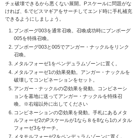
チェ破壊できるから悪くない展開。Pスケールに問題がな
ければ、6.でビスマギアをサーチしてエンド時に手札補充
できるようにしましょう。
ブンボーグ003を通常召喚。召喚成功時にブンボーグ
005を特殊召喚。
ブンボーグ003と005でアンガー・ナックルをリンク
召喚。
メタルフォーゼ1をペンデュラムゾーンに置く。
メタルフォーゼ1の効果発動。アンガー・ナックルを
破壊してコンビネーションをセット。
アンガー・ナックルの②効果を発動。コンビネーシ
ョンを墓地に送ってアンガー・ナックルを特殊召
喚。※右端以外に出してください
コンビネーションの②効果を発動。手札にあるメタ
ルフォーゼ2のPスケールが1なら８を8なら1のメタル
フォーゼ3をサーチ。
メタモルフォーゼ2をペンデュラムゾーンに置く。