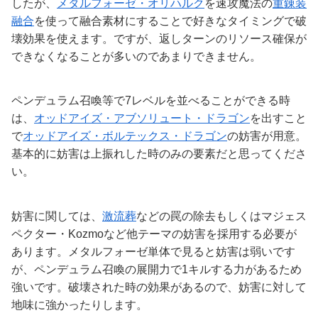
したが、
メタルフォーゼ・オリハルク
を速攻魔法の
重錬装
融合
を使って融合素材にすることで好きなタイミングで破
壊効果を使えます。ですが、返しターンのリソース確保が
できなくなることが多いのであまりできません。
ペンデュラム召喚等で7レベルを並べることができる時
は、
オッドアイズ・アブソリュート・ドラゴン
を出すこと
で
オッドアイズ・ボルテックス・ドラゴン
の妨害が用意。
基本的に妨害は上振れした時のみの要素だと思ってくださ
い。
妨害に関しては、
激流葬
などの罠の除去もしくはマジェス
ペクター・Kozmoなど他テーマの妨害を採用する必要が
あります。メタルフォーゼ単体で見ると妨害は弱いです
が、ペンデュラム召喚の展開力で1キルする力があるため
強いです。破壊された時の効果があるので、妨害に対して
地味に強かったりします。