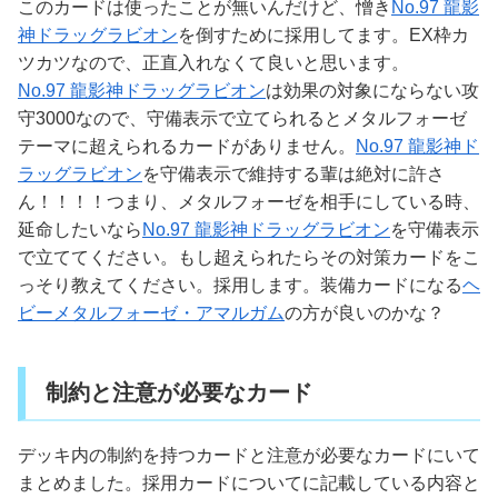
このカードは使ったことが無いんだけど、憎き
No.97 龍影
神ドラッグラビオン
を倒すために採用してます。EX枠カ
ツカツなので、正直入れなくて良いと思います。
No.97 龍影神ドラッグラビオン
は効果の対象にならない攻
守3000なので、守備表示で立てられるとメタルフォーゼ
テーマに超えられるカードがありません。
No.97 龍影神ド
ラッグラビオン
を守備表示で維持する輩は絶対に許さ
ん！！！！つまり、メタルフォーゼを相手にしている時、
延命したいなら
No.97 龍影神ドラッグラビオン
を守備表示
で立ててください。もし超えられたらその対策カードをこ
っそり教えてください。採用します。装備カードになる
ヘ
ビーメタルフォーゼ・アマルガム
の方が良いのかな？
制約と注意が必要なカード
デッキ内の制約を持つカードと注意が必要なカードにいて
まとめました。採用カードについてに記載している内容と