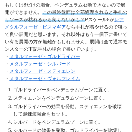
もしくは8だけの場合、ペンデュラム召喚できないので展
開ができません。
この最終盤面は全部処理されると手札の
リソースが枯れるから良くないかも？
Pスケール8が
レア
メタルフォーゼ・ビスマギア
なら手札が増やせるので狙っ
て良い展開だと思います。それ以外はもう一個下に書いて
い有る展開の方が無難かもしれません。展開は全て通常モ
ンスターの下記手札の場合で書いています。
・
メタルフォーゼ・ゴルドライバー
・
メタルフォーゼ・シルバード
・
メタルフォーゼ・スティエレン
・
メタルフォーゼ・ヴォルフレイム
ゴルドライバーをペンデュラムゾーンに置く。
スティエレンをペンデュラムゾーンに置く。
ゴルドライバーの効果を発動。スティエレンを破壊
して混錬装融合をセット。
シルバードをペンデュラムゾーンに置く。
シルバードの効果を発動。ゴルドライバーを破壊し