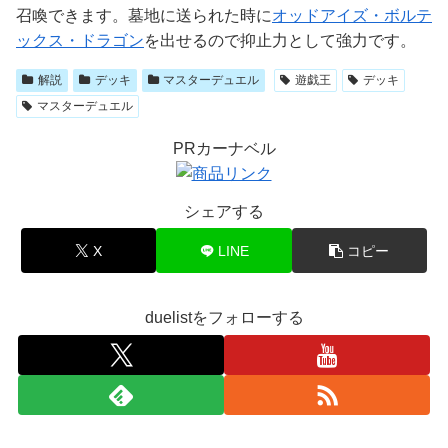
召喚できます。墓地に送られた時に
オッドアイズ・ボルテ
ックス・ドラゴン
を出せるので抑止力として強力です。
解説
デッキ
マスターデュエル
遊戯王
デッキ
マスターデュエル
PRカーナベル
シェアする
X
LINE
コピー
duelistをフォローする