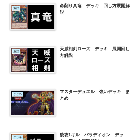
命削り真竜 デッキ 回し方展開解
解説
説
天威相剣ローズ デッキ 展開回し
解説
方解説
マスターデュエル 強いデッキ ま
まとめ
とめ
後攻1キル パラディオン デッ
デッキ