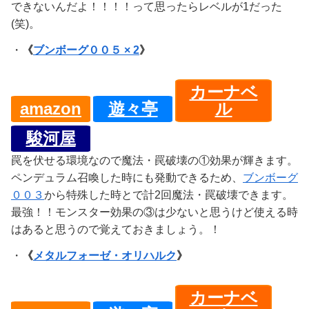
できないんだよ！！！！って思ったらレベルが1だった
(笑)。
・
《
ブンボーグ００５ × 2
》
カーナベ
amazon
遊々亭
ル
駿河屋
罠を伏せる環境なので魔法・罠破壊の①効果が輝きます。
ペンデュラム召喚した時にも発動できるため、
ブンボーグ
００３
から特殊した時とで計2回魔法・罠破壊できます。
最強！！モンスター効果の③は少ないと思うけど使える時
はあると思うので覚えておきましょう。！
・
《
メタルフォーゼ・オリハルク
》
カーナベ