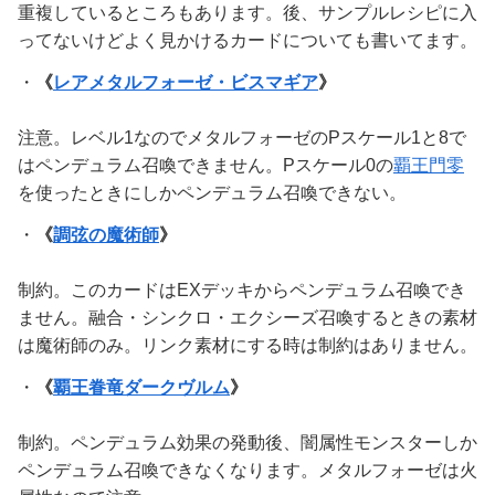
重複しているところもあります。後、サンプルレシピに入
ってないけどよく見かけるカードについても書いてます。
・
《
レアメタルフォーゼ・ビスマギア
》
注意。レベル1なのでメタルフォーゼのPスケール1と8で
はペンデュラム召喚できません。Pスケール0の
覇王門零
を使ったときにしかペンデュラム召喚できない。
・
《
調弦の魔術師
》
制約。このカードはEXデッキからペンデュラム召喚でき
ません。融合・シンクロ・エクシーズ召喚するときの素材
は魔術師のみ。リンク素材にする時は制約はありません。
・
《
覇王眷竜ダークヴルム
》
制約。ペンデュラム効果の発動後、闇属性モンスターしか
ペンデュラム召喚できなくなります。メタルフォーゼは火