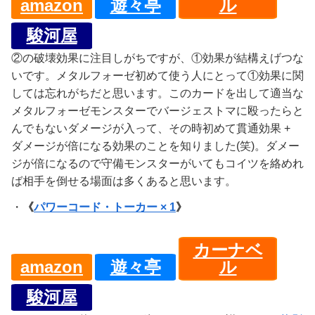
amazon
遊々亭
ル
駿河屋
②の破壊効果に注目しがちですが、①効果が結構えげつな
いです。メタルフォーゼ初めて使う人にとって①効果に関
しては忘れがちだと思います。このカードを出して適当な
メタルフォーゼモンスターでバージェストマに殴ったらと
んでもないダメージが入って、その時初めて貫通効果 +
ダメージが倍になる効果のことを知りました(笑)。ダメー
ジが倍になるので守備モンスターがいてもコイツを絡めれ
ば相手を倒せる場面は多くあると思います。
・
《
パワーコード・トーカー × 1
》
カーナベ
amazon
遊々亭
ル
駿河屋