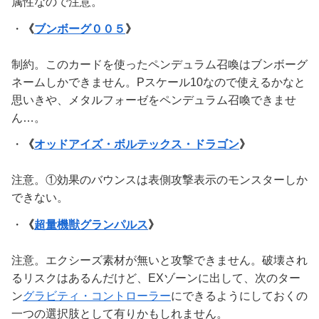
属性なので注意。
・
《
ブンボーグ００５
》
制約。このカードを使ったペンデュラム召喚はブンボーグ
ネームしかできません。Pスケール10なので使えるかなと
思いきや、メタルフォーゼをペンデュラム召喚できませ
ん…。
・
《
オッドアイズ・ボルテックス・ドラゴン
》
注意。①効果のバウンスは表側攻撃表示のモンスターしか
できない。
・
《
超量機獣グランパルス
》
注意。エクシーズ素材が無いと攻撃できません。破壊され
るリスクはあるんだけど、EXゾーンに出して、次のター
ン
グラビティ・コントローラー
にできるようにしておくの
一つの選択肢として有りかもしれません。