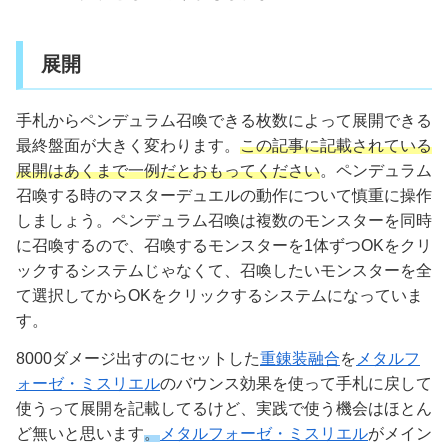
展開
手札からペンデュラム召喚できる枚数によって展開できる
最終盤面が大きく変わります。
この記事に記載されている
展開はあくまで一例だとおもってください
。ペンデュラム
召喚する時のマスターデュエルの動作について慎重に操作
しましょう。ペンデュラム召喚は複数のモンスターを同時
に召喚するので、召喚するモンスターを1体ずつOKをクリ
ックするシステムじゃなくて、召喚したいモンスターを全
て選択してからOKをクリックするシステムになっていま
す。
8000ダメージ出すのにセットした
重錬装融合
を
メタルフ
ォーゼ・ミスリエル
のバウンス効果を使って手札に戻して
使うって展開を記載してるけど、実践で使う機会はほとん
ど無いと思います
。
メタルフォーゼ・ミスリエル
がメイン