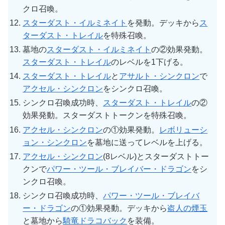
クロ召喚。
スターダスト・イルミネイト
を発動。デッキから
ス
ターダスト・トレイル
を特殊召喚。
墓地の
スターダスト・イルミネイト
の②効果発動。
スターダスト・トレイル
のレベルを1下げる。
スターダスト・トレイル
と
アサルト・シンクロン
で
アクセル・シンクロン
をシンクロ召喚。
シンクロ召喚成功時、
スターダスト・トレイル
の②
効果発動。スターダストトークンを特殊召喚。
アクセル・シンクロン
の①効果発動。
レボリューシ
ョン・シンクロン
を墓地に送ってレベルを上げる。
アクセル・シンクロン
(8レベル)とスターダストトー
クンで
パワー・ツール・ブレイバー・ドラゴン
をシ
ンクロ召喚。
シンクロ召喚成功時、
パワー・ツール・ブレイバ
ー・ドラゴン
の①効果発動。デッキから
盗人の煙玉
と墓地から
騎竜ドラコバック
を装備。