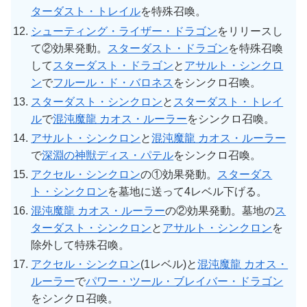
ターダスト・トレイル
を特殊召喚。
シューティング・ライザー・ドラゴン
をリリースし
て②効果発動。
スターダスト・ドラゴン
を特殊召喚
して
スターダスト・ドラゴン
と
アサルト・シンクロ
ン
で
フルール・ド・バロネス
をシンクロ召喚。
スターダスト・シンクロン
と
スターダスト・トレイ
ル
で
混沌魔龍 カオス・ルーラー
をシンクロ召喚。
アサルト・シンクロン
と
混沌魔龍 カオス・ルーラー
で
深淵の神獣ディス・パテル
をシンクロ召喚。
アクセル・シンクロン
の①効果発動。
スターダス
ト・シンクロン
を墓地に送って4レベル下げる。
混沌魔龍 カオス・ルーラー
の②効果発動。墓地の
ス
ターダスト・シンクロン
と
アサルト・シンクロン
を
除外して特殊召喚。
アクセル・シンクロン
(1レベル)と
混沌魔龍 カオス・
ルーラー
で
パワー・ツール・ブレイバー・ドラゴン
をシンクロ召喚。