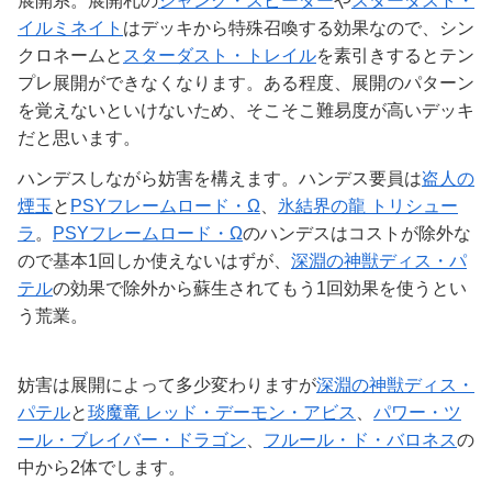
展開系。展開札の
ジャンク・スピーダー
や
スターダスト・
イルミネイト
はデッキから特殊召喚する効果なので、シン
クロネームと
スターダスト・トレイル
を素引きするとテン
プレ展開ができなくなります。ある程度、展開のパターン
を覚えないといけないため、そこそこ難易度が高いデッキ
だと思います。
ハンデスしながら妨害を構えます。ハンデス要員は
盗人の
煙玉
と
PSYフレームロード・Ω
、
氷結界の龍 トリシュー
ラ
。
PSYフレームロード・Ω
のハンデスはコストが除外な
ので基本1回しか使えないはずが、
深淵の神獣ディス・パ
テル
の効果で除外から蘇生されてもう1回効果を使うとい
う荒業。
妨害は展開によって多少変わりますが
深淵の神獣ディス・
パテル
と
琰魔竜 レッド・デーモン・アビス
、
パワー・ツ
ール・ブレイバー・ドラゴン
、
フルール・ド・バロネス
の
中から2体でします。