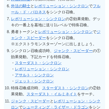
外法の騎士
と
レボリューション・シンクロン
で
フル
ール・ド・バロネス
をシンクロ召喚。
レボリューション・シンクロン
の②効果発動。デッ
キの一番上を墓地に送り1レベルで特殊召喚。
勇者トークンと
レボリューション・シンクロン
で
ジ
ャンク・スピーダー
をシンクロ召喚。
※エクストラモンスターゾーンに出しましょう。
シンクロン召喚成功時、
ジャンク・スピーダー
の①
効果発動。下記カードを特殊召喚。
・
スターダスト・シンクロン
・
レボリューション・シンクロン
・
アサルト・シンクロン
・
ジェット・シンクロン
特殊召喚成功時、
スターダスト・シンクロン
の②効
果発動。
スターダスト・イルミネイト
をサーチ。
ジャンク・スピーダー
と
レボリューション・シンク
ロン
で
シューティング・ライザー・ドラゴン
をシン