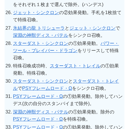
をそれぞれ１枚まで選んで除外。(ハンデス)
ジェット・シンクロン
の②効果発動。手札を1枚捨て
て特殊召喚。
氷結界の龍 トリシューラ
と
ジェット・シンクロン
で
深淵の神獣ディス・パテル
をシンクロ召喚。
スターダスト・シンクロン
の①効果発動。
パワー・
ツール・ブレイバー・ドラゴン
をリリースして特殊
召喚。
特殊召喚成功時、
スターダスト・トレイル
の①効果
発動。特殊召喚。
スターダスト・シンクロン
と
スターダスト・トレイ
ル
で
PSYフレームロード・Ω
をシンクロ召喚。
PSYフレームロード・Ω
の①効果発動。除外してハン
デス(次の自分のスタンバイまで除外)。
深淵の神獣ディス・パテル
の①効果発動。除外の
PSYフレームロード・Ω
を特殊召喚。
PSYフレームロード・Ω
の①効果発動。除外してハン