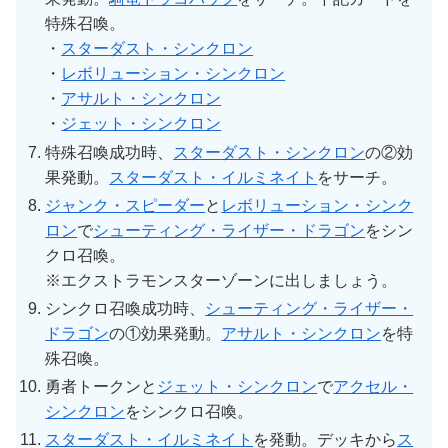
特殊召喚。
・
スターダスト・シンクロン
・
レボリューション・シンクロン
・
アサルト・シンクロン
・
ジェット・シンクロン
特殊召喚成功時、
スターダスト・シンクロン
の②効
果発動。
スターダスト・イルミネイト
をサーチ。
ジャンク・スピーダー
と
レボリューション・シンク
ロン
で
シューティング・ライザー・ドラゴン
をシン
クロ召喚。
※エクストラモンスターゾーンに出しましょう。
シンクロ召喚成功時、
シューティング・ライザー・
ドラゴン
の①効果発動。
アサルト・シンクロン
を特
殊召喚。
勇者トークンと
ジェット・シンクロン
で
アクセル・
シンクロン
をシンクロ召喚。
スターダスト・イルミネイト
を発動。デッキから
ス