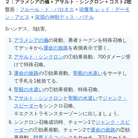
２：アラメシアの儀 + アサルト・シンクロン + コスト2枚
盤面：
フルール・ド・バロネス
+
琰魔竜 レッド・デーモ
ン・アビス
+
深淵の神獣ディス・パテル
3ハンデス。3妨害。
アラメシアの儀
の発動。勇者トークンを特殊召喚し
てデッキから
運命の旅路
を表側表示で置く。
アサルト・シンクロン
の①効果発動。700ダメージ受
けて特殊召喚。
運命の旅路
の①効果発動。
聖殿の水遣い
をサーチし
て手札を1枚捨てる。
聖殿の水遣い
の①効果発動。特殊召喚。
アサルト・シンクロン
と
聖殿の水遣い
で
ジャンク・
スピーダー
をシンクロ召喚。
※エクストラモンスターゾーンに出しましょう。
シンクロン召喚成功時、チェーン1で
ジャンク・スピ
ーダー
の①効果発動。チェーン2で
運命の旅路
の②効
果発動。
騎竜ドラコバック
をサーチ。下記カードを