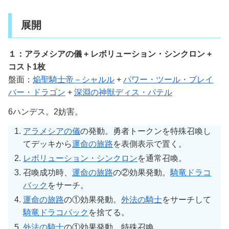
展開
１：アラメシアの儀 + レボリューション・シンクロン +
コスト1枚
盤面：
焔聖騎士帝－シャルル
+
パワー・ツール・ブレイ
バー・ドラゴン
+
深淵の神獣ディス・パテル
6ハンデス。2妨害。
アラメシアの儀
の発動。勇者トークンを特殊召喚し
てデッキから
運命の旅路
を表側表示で置く。
レボリューション・シンクロン
を通常召喚。
召喚成功時、
運命の旅路
の②効果発動。
騎竜ドラコ
バック
をサーチ。
運命の旅路
の①効果発動。
外法の騎士
をサーチして
騎竜ドラコバック
を捨てる。
外法の騎士
の①効果発動。特殊召喚。