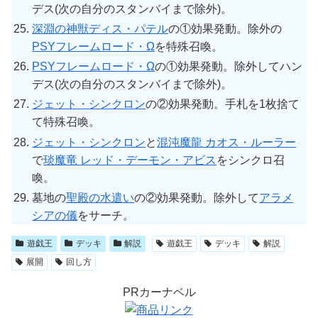
デス(次の自分のスタンバイまで除外)。
深淵の神獣ディス・パテル
の①効果発動。除外の
PSYフレームロード・Ω
を特殊召喚。
PSYフレームロード・Ω
の①効果発動。除外してハン
デス(次の自分のスタンバイまで除外)。
ジェット・シンクロン
の②効果発動。手札を1枚捨て
て特殊召喚。
ジェット・シンクロン
と
混沌魔龍 カオス・ルーラー
で
琰魔竜 レッド・デーモン・アビス
をシンクロ召
喚。
墓地の
聖殿の水遣い
の②効果発動。除外して
アラメ
シアの儀
をサーチ。
遊戯王
デッキ
解説
遊戯王
デッキ
解説
展開
回し方
PRカーナベル