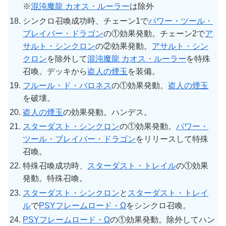
※
混沌魔龍 カオス・ルーラー
は除外
シンクロ召喚成功時、チェーン1で
パワー・ツール・
ブレイバー・ドラゴン
の①効果発動。チェーン2で
ア
サルト・シンクロン
の②効果発動。
アサルト・シン
クロン
を除外して
混沌魔龍 カオス・ルーラー
を特殊
召喚。デッキから
盗人の煙玉
を装備。
フルール・ド・バロネス
の①効果発動。
盗人の煙玉
を破壊。
盗人の煙玉
の効果発動。ハンデス。
スターダスト・シンクロン
の①効果発動。
パワー・
ツール・ブレイバー・ドラゴン
をリリースして特殊
召喚。
特殊召喚成功時、
スターダスト・トレイル
の①効果
発動。特殊召喚。
スターダスト・シンクロン
と
スターダスト・トレイ
ル
で
PSYフレームロード・Ω
をシンクロ召喚。
PSYフレームロード・Ω
の①効果発動。除外してハン