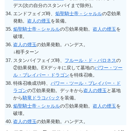
デス(次の自分のスタンバイまで除外)。
エンドフェイズ時、
焔聖騎士帝－シャルル
の②効果
発動。
盗人の煙玉
を装備。
焔聖騎士帝－シャルル
の①効果発動。
盗人の煙玉
を
破壊。
盗人の煙玉
の効果発動。ハンデス。
↓相手ターン
スタンバイフェイズ時、
フルール・ド・バロネス
の
②効果発動。EXデッキに戻して墓地の
パワー・ツー
ル・ブレイバー・ドラゴン
を特殊召喚。
特殊召喚成功時、
パワー・ツール・ブレイバー・ド
ラゴン
の①効果発動。デッキから
盗人の煙玉
と墓地
から
騎竜ドラコバック
を装備。
焔聖騎士帝－シャルル
の①効果発動。
盗人の煙玉
を
破壊。
盗人の煙玉
の効果発動。ハンデス。