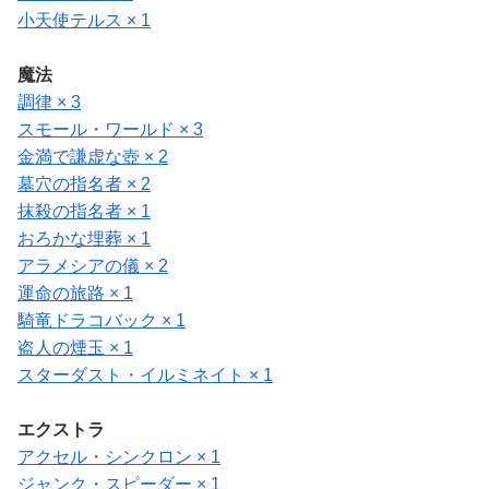
小天使テルス × 1
魔法
調律 × 3
スモール・ワールド × 3
金満で謙虚な壺 × 2
墓穴の指名者 × 2
抹殺の指名者 × 1
おろかな埋葬 × 1
アラメシアの儀 × 2
運命の旅路 × 1
騎竜ドラコバック × 1
盗人の煙玉 × 1
スターダスト・イルミネイト × 1
エクストラ
アクセル・シンクロン × 1
ジャンク・スピーダー × 1