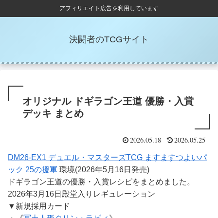
アフィリエイト広告を利用しています
決闘者のTCGサイト
オリジナル ドギラゴン王道 優勝・入賞
デッキ まとめ
2026.05.18
2026.05.25
DM26-EX1 デュエル・マスターズTCG ますますつよいパ
ック 25の援軍
環境(2026年5月16日発売)
ドギラゴン王道の優勝・入賞レシピをまとめました。
2026年3月16日殿堂入りレギュレーション
▼新規採用カード