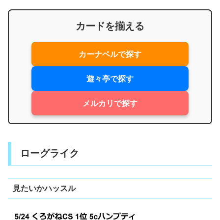
カードを揃える
カーナベルで探す
遊々亭で探す
メルカリで探す
ローグライク
見たいかハッスル