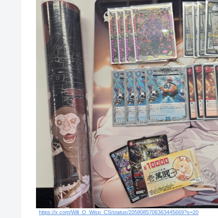
https://x.com/Will_O_Wisp_CS/status/2058085706363445669?s=20