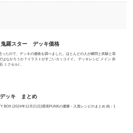
カ鬼羅スター デッキ価格
いと思ったので、デッキの価格を調べました。ほとんどの人が瞬閃と疾駆と双
ではなかろうか？イラストがすごいカッコイイ。 デッキレシピ メイン 赤
 ミクセル/...
賞デッキ まとめ
INITY BOX (2024年12月21日)環境PUNKの優勝・入賞レシピのまとめ 純：1