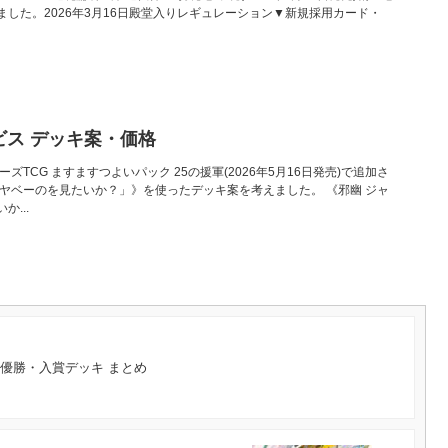
した。2026年3月16日殿堂入りレギュレーション▼新規採用カード・
ビス デッキ案・価格
ターズTCG ますますつよいパック 25の援軍(2026年5月16日発売)で追加さ
「ヤベーのを見たいか？」》を使ったデッキ案を考えました。 《邪幽 ジャ
...
 優勝・入賞デッキ まとめ