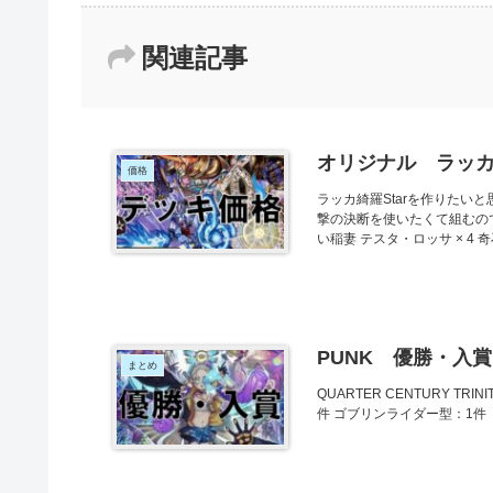
関連記事
オリジナル ラッ
価格
ラッカ綺羅Starを作りた
撃の決断を使いたくて組むの
い稲妻 テスタ・ロッサ × 4 奇石
PUNK 優勝・入
まとめ
QUARTER CENTURY TR
件 ゴブリンライダー型：1件