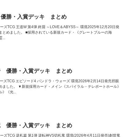
 優勝・入賞デッキ まとめ
ーズTCG 王道W 第4弾 終淵 ～LOVE＆ABYSS～ 環境2025年12月20日発
まとめました。 ■採用されている新規カード・《グレートブルーの海
..
帝 優勝・入賞デッキ まとめ
ターズTCG エピソード4 パンドラ・ウォーズ 環境2026年2月14日発売邪眼
めました。 ▼新規採用カード・メイン《スパイラル・テレポートホール》
《光...
竜 優勝・入賞デッキ まとめ
ーズTCG 逆札篇 第1弾 逆転神VS切札竜 環境(2026年4月11日発売)創世竜