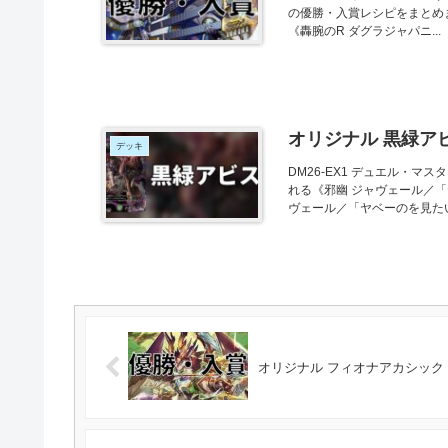
の優勝・入賞レシピをまとめま
《轟腕のR ダグラジャパニ...
オリジナル 黒緑ア
デッキ
DM26-EX1 デュエル・マス
れる《邪幽 ジャヴェール／
ヴェール／「ヤベーのを見たいか
オリジナル フィオナアカシック