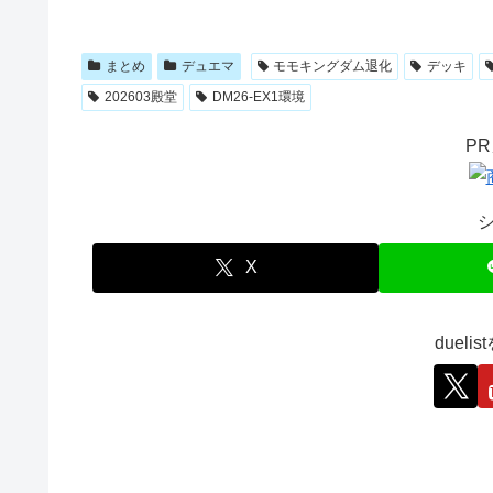
まとめ
デュエマ
モモキングダム退化
デッキ
202603殿堂
DM26-EX1環境
P
X
duel