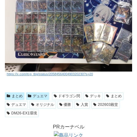
https://x.com/tcg_tbg/status/2058456400490320230?s=20
まとめ
デュエマ
ドギラゴン閃
デッキ
まとめ
デュエマ
オリジナル
優勝
入賞
202603殿堂
DM26-EX1環境
PRカーナベル